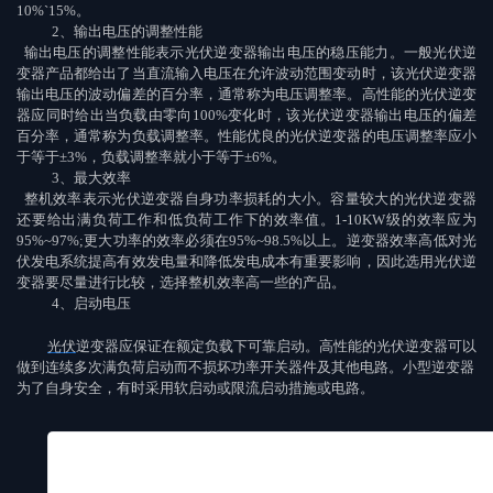
10%`15%。
2、
输出电压的调整性能
输出电压的调整性能表示光伏逆变器输出电压的稳压能力。一般光伏逆
变器产品都给出了当直流输入电压在允许波动范围变动时，该光伏逆变器
输出电压的波动偏差的百分率，通常称为电压调整率。高性能的光伏逆变
器应同时给出当负载由零向
100%变化时，该光伏逆变器输出电压的偏差
百分率，通常称为负载调整率。性能优良的光伏逆变器的电压调整率应小
于等于±3%，负载调整率就小于等于±6%。
3、
最大
效率
整机效率表示光伏逆变器自身功率损耗的大小。容量较大的光伏逆变器
还要给出满负荷工作和低负荷工作下的效率值。
1-
10KW级的效率应为
95
%~9
7
%;更大功率的效率必须在9
5
%~9
8.5
%以上。逆变器效率高低对光
伏发电系统提高有效发电量和降低发电成本有重要影响，因此选用光伏逆
变器要尽量进行比较，选择整机效率高一些的产品。
4、
启动
电压
光伏
逆变器应保证在额定负载下可靠启动。高性能的光伏逆变器可以
做到连续多次满负荷启动而不损坏功率开关器件及其他电路。小型逆变器
为了自身安全，有时采用软启动或限流启动措施或电路。