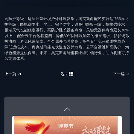
高防护等级，适应严苛环境
户外环境复杂，奥克斯甬能逆变器达
IP66
高防
护等级，能抵御雨水、尘土。完全防尘，避免电路板积灰；抵抗强喷水，
极端天气也能稳定运行。
高防护延长设备寿命，关键元器件寿命延长
30%
以上 ，配合云平台远程监测，降低
80%
因环境触发的维护需求。防护与散
热协同，避免风道堵塞。全金属外壳强度高，符合五年免开箱维护趋势，
降低运维成本。
奥克斯甬能光伏逆变器凭散热、云平台运维和高防护，为
绿色能源提供保障。未来，奥克斯甬能也将继续引领行业，助力构建可持
续能源体系。
上一篇
返回
下一篇
上一篇
返回
下一篇