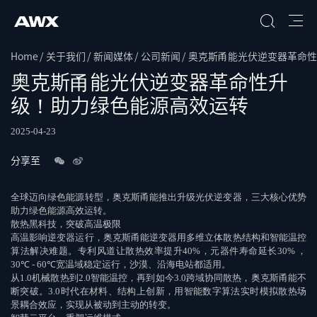
Home
关于我们
新闻媒体
公司新闻
奥克斯甬能光伏逆变器革命性
搜索
奥克斯甬能光伏逆变器革命性升
级！助力绿色能源高效运转
2025-04-23
分享至
全球迈向绿色能源转型，奥克斯甬能推出升级光伏逆变器，三大核心优势
助力绿色能源高效运转。
散热黑科技，突破高温极限
高温影响逆变器运行，奥克斯甬能逆变器用多维立体散热结构和智能温控
算法解决难题。专利风道让散热效率提升
40%
，元器件寿命延长
30%
，
30℃ - 60℃
宽温域稳定运行，沙漠、沿海电站都适用。
从
1.0
机械散热到
2.0
智能温控，再到如今
3.0
跨域协同散热，奥克斯甬能不
断突破。
3.0
时代在材料、结构上创新，用智能数字算法实时模拟散热场
景耦合效应，实现从被动到主动的转变。