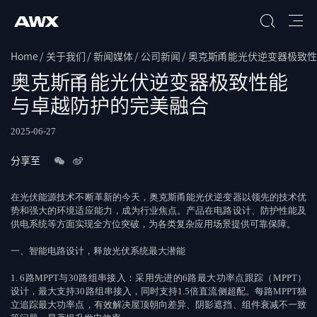
Home
关于我们
新闻媒体
公司新闻
奥克斯甬能光伏逆变器极致性
搜索
奥克斯甬能光伏逆变器极致性能
与卓越防护的完美融合
2025-06-27
分享至
在光伏能源技术不断革新的今天，奥克斯甬能光伏逆变器以领先的技术优
势和强大的环境适应能力，成为行业焦点。产品在电路设计、防护性能及
供电系统等方面实现全方位突破，为各类复杂应用场景提供可靠保障。
一、智能电路设计，释放光伏系统最大潜能
1. 6
路
MPPT
与
30
路组串接入：采用先进的
6
路最大功率点跟踪（
MPPT
）
设计，最大支持
30
路组串接入，同时支持
1.5
倍直流侧超配。每路
MPPT
独
立追踪最大功率点，有效解决屋顶朝向差异、阴影遮挡、组件衰减不一致