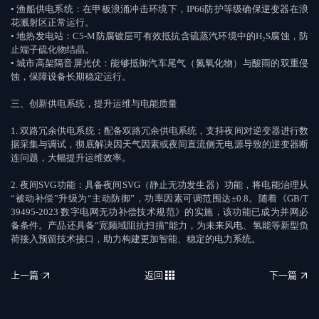
•
渔船供电系统：在甲板浪涌冲击环境下，
IP66
防护等级确保逆变器在浪
花溅射区正常运行。
•
地热发电站：
C5-M
防腐镀层可有效抵抗含硫蒸汽环境中的
H
₂
S
腐蚀，防
止端子硫化物结晶。
•
城市高架隔音屏光伏：能够抵御汽车尾气（氮氧化物）与酸雨的双重侵
蚀，保障设备长期稳定运行。
三、创新供电系统，提升运维与电能质量
1.
双路冗余供电系统：配备双路冗余供电系统，支持夜间对逆变器进行数
据采集与调试，彻底解决因天气因素或夜间直流侧无电源导致的逆变器断
连问题，大幅提升运维效率。
2.
夜间
SVG
功能：具备夜间
SVG
（静止无功发生器）功能，将电能治理从
“
被动补偿
”
升级为
“
主动防御
”
，功率因素可调范围达
±0.8
。随着《
GB/T
39495-2023
数字电网无功补偿技术规范》的实施，该功能已成为并网必
备条件。产品还具备
“
宽频域阻抗扫描
”
能力，为未来风电、氢能等新型负
荷接入预留技术接口，助力构建更加智能、稳定的电力系统。
上一篇
返回
下一篇
上一篇
返回
下一篇