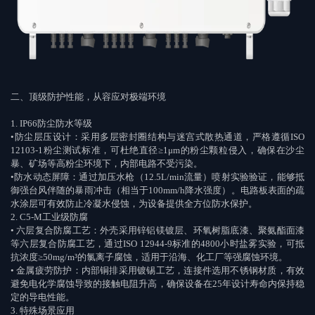
二、顶级防护性能，从容应对极端环境
1. IP66
防尘防水等级
•
防尘层压设计：采用多层密封圈结构与迷宫式散热通道，严格遵循
ISO
12103-1
粉尘测试标准，可杜绝直径
≥1μm
的粉尘颗粒侵入，确保在沙尘
暴、矿场等高粉尘环境下，内部电路不受污染。
•
防水动态屏障：通过加压水枪（
12.5L/min
流量）喷射实验验证，能够抵
御强台风伴随的暴雨冲击（相当于
100mm/h
降水强度）。电路板表面的疏
水涂层可有效防止冷凝水侵蚀，为设备提供全方位防水保护。
2. C5-M
工业级防腐
•
六层复合防腐工艺：外壳采用锌铝镁镀层、环氧树脂底漆、聚氨酯面漆
等六层复合防腐工艺，通过
ISO 12944-9
标准的
4800
小时盐雾实验，可抵
抗浓度
≥50mg/m
³
的氯离子腐蚀，适用于沿海、化工厂等强腐蚀环境。
•
金属疲劳防护：内部铜排采用镀锡工艺，连接件选用不锈钢材质，有效
避免电化学腐蚀导致的接触电阻升高，确保设备在
25
年设计寿命内保持稳
定的导电性能。
3.
特殊场景应用