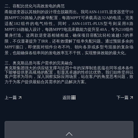
二、容配比优化与高效发电的典范
甬能逆变器以其独到的设计理念脱颖而出。我司
ASN-110TL
逆变器坚守
10
路
MPPT/20
路输入的豪华配置，每路
MPPT
可承载高达
32A
的电流，完美
适配
182
组件的电气特性。同时，
ASN-110TL-PLUS
型号则采用
8
路
MPPT/16
路输入设计，每路
MPPT
电流承载能力提升至
40A
，专为
210
组件
量身打造。这两款逆变器相辅相成，确保项目容配比轻松逾越
1.5
的界
限，不仅显著提升了
IRR
，还有效缓解了组串失配问题。通过预留多余的
MPPT
接口，即便面对组件分布不均、朝向各异或多型号混接的复杂场
景，也能确保各组串间的发电效率互不干扰，实现整体效能的最大化。
三、奥克斯品质与客户需求的完美融合
奥克斯集团强大的供应链支撑与近四十年的深厚制造底蕴在同等成本条件
下能够提供更高规格的配置，彰显其卓越的性价比优势。我们始终坚持以
客户需求为导向，深入洞察实际应用场景，站在客户的角度思考问题，致
力于为客户提供最贴合其需求的产品解决方案。
上一篇
返回
下一篇
上一篇
返回
下一篇