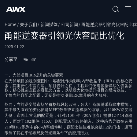
Home
关于我们
新闻媒体
公司新闻
甬能逆变器引领光伏容配比优
搜索
甬能逆变器引领光伏容配比优化
2025-01-22
分享至
一、光伏项目
IRR
提升的关键要素
在光伏项目的规划蓝图中，容配比作为影响内部收益率（
IRR
）的核心要
素，其重要性不言而喻。项目设计之初，工程师们便需依据详尽的设备参
数，精心挑选适宜的容配比方案，以期最大化地提升项目的经济效益。一
个恰当的容配比配置，无疑是推动项目
IRR
攀升的有力杠杆。
然而，当前逆变器市场的价格战风起云涌，各大厂商纷纷采取降本措施，
其中最为直观的变化便是
MPPT
数量或直流模块的缩减。以
110KW
逆变器
为例，市面上常见的配置是：针对
210
组件（
20A
电流）提供
12
至
14
路输
入，而对于
182
组件（
15A
）则配置
16
至
18
路输入。这种趋势导致在选用
210
和
182
系列中的小功率组件时，容配比往往难以突破
1.2
的门槛，进而
限制了其在平铺布局及低光照条件下的应用潜力。