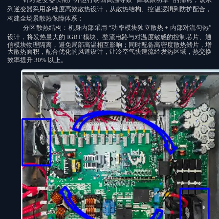
列逆变器采用
多维度高效散热设计
，从散热结构、控温逻辑到防护配合，
构建全场景散热保障体系：
分区散热结构
：机身内部采用
“
功率模块独立散热
+
内部对流匀热
”
设计，将发热量大的
IGBT
模块、整流电路与对温度敏感的控制芯片、通
信模块物理隔离，避免局部高温相互影响；同时配备高密度散热鳍片，增
大散热面积，配合优化的风道设计，让冷空气快速流经发热区域，热交换
效率提升
30%
以上。