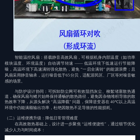
智能温控风扇
：搭载静音高效风扇，可根据机身内部温度（如功率
模块温度、环境温度）自动调节转速
——
低温环境下低速运行节能降
噪，高温环境下高速满转强化散热，避免
“
一启全满转
”
的能源浪费；且
风扇采用静音轴承，运行噪音低于
65
分贝，适配居民区、厂区等对噪音敏
感的场景。
与防护设计协同
：可拆卸防尘网可有效阻挡灰尘、柳絮堵塞散热通
道，确保风扇与鳍片始终保持通畅的散热路径，避免因杂物堆积导致的散
热效率下降，从源头解决
“
高温降载
”
问题，保障逆变器在
40℃
以上高温
环境中仍能满额输出功率，杜绝因散热不足导致的性能损耗。
（二）运维便携升级：降低日常管理难度
在高效散热基础上，设计进一步聚焦
“
运维便捷性
”
，通过细节优化
减少人力与时间成本
：
可视化状态监测
：逆变器配备近端调试和监控平台系统，实时显示