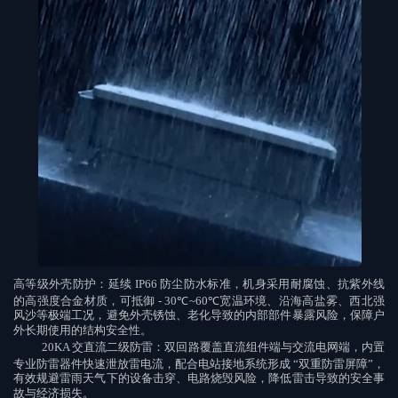
高等级外壳防护
：延续
IP66
防尘防水标准，机身采用耐腐蚀、抗紫外线
的高强度合金材质，可抵御
- 30℃~60℃
宽温环境、沿海高盐雾、西北强
风沙等极端工况，避免外壳锈蚀、老化导致的内部部件暴露风险，保障户
外长期使用的结构安全性。
20KA
交直流二级防雷
：双回路覆盖直流组件端与交流电网端，内置
专业防雷器件快速泄放雷电流，配合电站接地系统形成
“
双重防雷屏障
”
，
有效规避雷雨天气下的设备击穿、电路烧毁风险，降低雷击导致的安全事
故与经济损失。