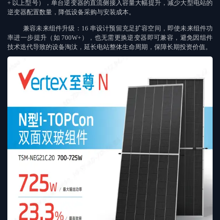
+
以上型号），单台逆变器的直流侧接入容量大幅提升，减少大型电站的
逆变器配置数量，降低设备采购与安装成本。
兼容未来组件升级：
16
串设计预留充足扩容空间，即使未来组件功
率进一步提升（如
700W+
），也无需更换逆变器即可兼容，避免因组件
技术迭代导致的设备淘汰，延长电站整体生命周期，保障长期投资价值。