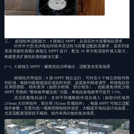
易维护部件设计
：除前文提及的
“
可更换风扇
”“
可拆卸防尘网
”
外，散热
鳍片采用防腐蚀涂层处理，日常清洁仅需用压缩空气吹扫即可，无需复杂
擦拭；且关键散热部件（如风扇模组）预留标准化接口，更换时无需焊接
或复杂接线，单人均可独立完成维护，进一步降低运维门槛。
三、
超强组串适配能力：
8
路独立
MPPT
，从容应对大容量电站需求
针对中大型光伏电站对组串灵活性与容量适配的高要求，该系列逆
变器突破性搭载
8
路独立
MPPT
设计，配合
16
串大电流组件接入能力，
构建更具扩展性的系统解决方案：
(
一
)
、
8
路独立
MPPT
：极致优化功率输出，适配复杂安装场景
精细化功率追踪：
8
路
MPPT
独立运行，可对应
8
个独立的组件阵
列区域，每路均能根据该区域实时光照、温度条件精准调节，即使电站存
在局部阴影、朝向差异（如部分朝南、部分朝东），也能避免传统少路
MPPT
导致的
“
整体效率被拉低
”
问题，单电站发电效率可提升
3-5%
。
灵活匹配电站设计：
支持不同规格组件混合接入（如部分区域用
210mm
大功率组件，部分用
182mm
常规组件），每路
MPPT
可独立适配
组件参数，无需为统一规格而限制组件选型，大幅提升电站设计自由度，
尤其适配屋顶形状不规则、组件布局分散的复杂场景。