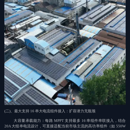
(
二
)
、最大支持
16
串大电流组件接入：扩容潜力无瓶颈
大容量承载能力：
每路
MPPT
支持最多
16
串组件串联接入，结合
20A
大组串电流设计，可直接适配当前市场主流的高功率组件（如
550W