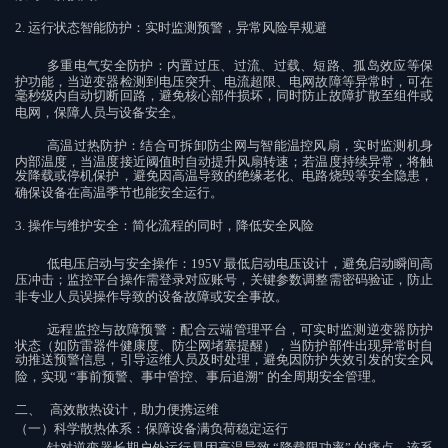
2.
运行状态智能防护：实时监测预警，异常风险早规避
多重电气安全防护
：内置过压、过流、过载、短路、孤岛效应等保
护功能，当逆变器检测到电压突升、电流超限、电网故障等异常时，可在
毫秒级内自动切断回路，避免核心部件损坏，同时防止故障扩散至组件或
电网，保障人员与设备安全。
高温过热防护
：结合可拆卸防尘网与智能温控风扇，实时监测机身
内部温度，当温度接近阈值时自动提升风扇转速；若温度持续异常，将触
发降载或停机保护，避免因高温导致的绝缘老化、电路烧毁等安全隐患，
确保设备在高温季节也能安全运行。
3.
操作与维护安全：简化流程的同时，降低安全风险
低电压启动与安全操作
：
195V
最低启动电压设计，避免启动瞬间高
压冲击；监控平台操作需登录对应账号，关键参数调整需密码验证，防止
非专业人员误操作导致的设备故障或安全事故。
远程监控与故障预警
：配合云端管理平台，可实时监测逆变器防护
状态（如防雷器件健康度、防尘网堵塞提醒），当防护部件出现异常时自
动推送预警信息，引导运维人员及时处理，避免因防护失效引发的安全风
险，实现
“
事前预警、事中管控、事后追溯
”
的全周期安全管理。
二、
高效散热设计，助力便携运维
（一）科学散热体系：保障设备满负荷稳定运行
针对逆变器长期户外运行易因高温导致
“
降载限功率
”
的痛点，该系