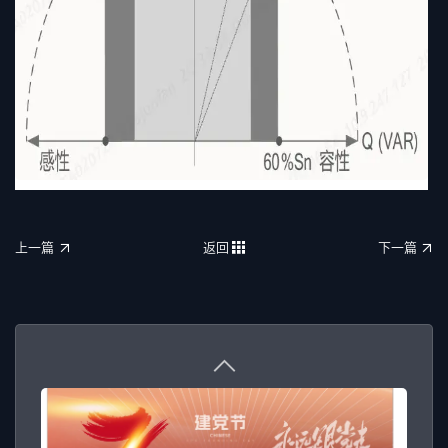
上一篇
返回
下一篇
上一篇
返回
下一篇