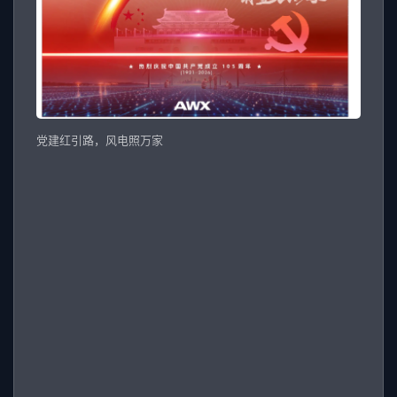
党建红引路，风电照万家