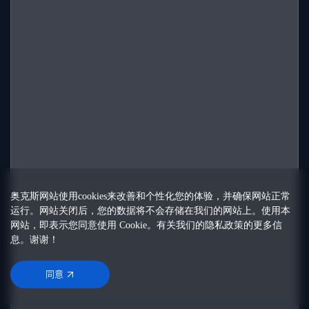
奥克斯网站使用cookies来改善和个性化您的体验，并确保网站正常
运行。网站关闭后，您的数据将不会存储在我们的网站上。使用本
网站，即表示您同意使用 Cookie。有关我们的
隐私政策
的更多信
息。谢谢！
同意
同意