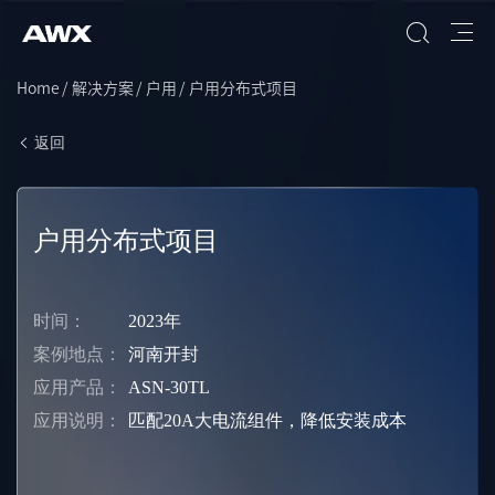
Home
解决方案
户用
户用分布式项目
搜索
返回
户用分布式项目
时间：
2023年
案例地点：
河南开封
应用产品：
ASN-30TL
应用说明：
匹配20A大电流组件，降低安装成本