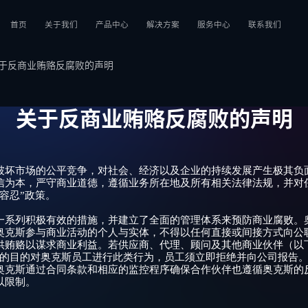
首页
关于我们
产品中心
解决方案
服务中心
联系我们
于反商业贿赂反腐败的声明
公司简介
户用
资料下载
加入我们
新闻媒体
工商业
售后服务
国内外联系
发展历程
储能
云监控
供应商联络
关于反商业贿赂反腐败的声明
搜索
AUX集团
售后联络
合规与诚信
投诉举报
器
工商业逆变器
储能逆变器
破坏市场的公平竞争，对社会、经济以及企业的持续发展产生极其负
信为本，严守商业道德，遵循业务所在地及所有相关法律法规，并对
容忍”政策。
一系列积极有效的措施，并建立了全面的管理体系来预防商业腐败。
奥克斯参与商业活动的个人与实体，不得以任何直接或间接方式向公
供贿赂以谋求商业利益。若供应商、代理、顾问及其他商业伙伴（以
样的目的对奥克斯员工进行此类行为，员工须立即拒绝并向公司报告
奥克斯通过合同条款和相应的监控程序确保合作伙伴也遵循奥克斯的
以限制。